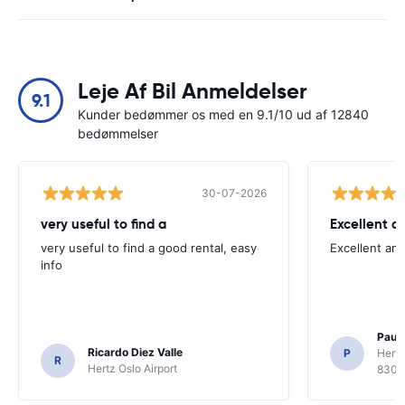
Leje Af Bil Anmeldelser
9.1
Kunder bedømmer os med en 9.1/10 ud af 12840
bedømmelser
30-07-2026
very useful to find a
Excellent a
very useful to find a good rental, easy
Excellent an
info
Paul 
Ricardo Diez Valle
P
Hertz
R
Hertz Oslo Airport
8300