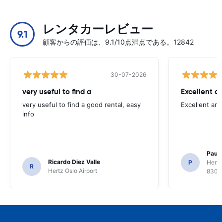
レンタカーレビュー
9.1
顧客からの評価は、9.1/10点満点である。12842
30-07-2026
very useful to find a
Excellent a
very useful to find a good rental, easy
Excellent an
info
Paul 
Ricardo Diez Valle
P
Hertz
R
Hertz Oslo Airport
8300