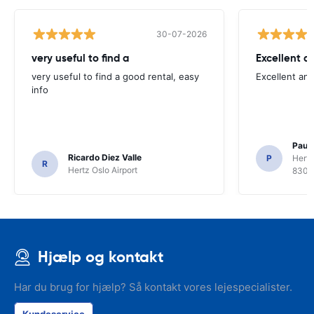
30-07-2026
very useful to find a
Excellent a
very useful to find a good rental, easy
Excellent an
info
Paul 
Ricardo Diez Valle
P
Hertz
R
Hertz Oslo Airport
8300
Hjælp og kontakt
Har du brug for hjælp? Så kontakt vores lejespecialister.