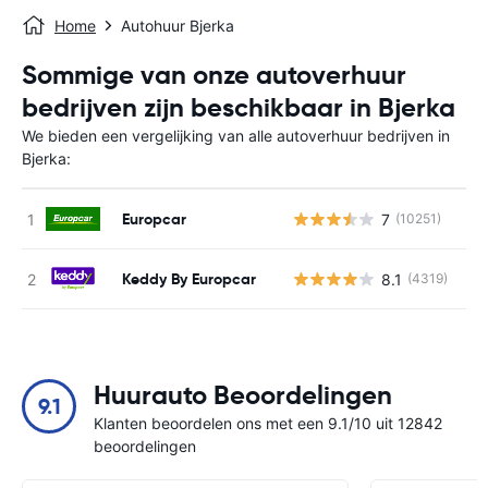
Home
Autohuur Bjerka
Sommige van onze autoverhuur
bedrijven zijn beschikbaar in Bjerka
We bieden een vergelijking van alle autoverhuur bedrijven in
Bjerka:
Europcar
7
(10251)
G
Keddy By Europcar
8.1
(4319)
G
Huurauto Beoordelingen
9.1
Klanten beoordelen ons met een 9.1/10 uit 12842
beoordelingen