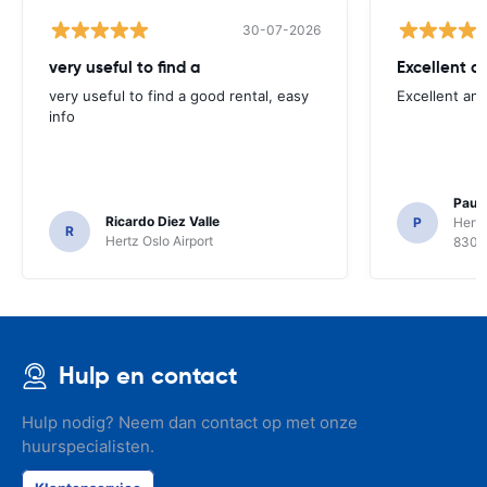
30-07-2026
very useful to find a
Excellent a
very useful to find a good rental, easy
Excellent an
info
Paul 
Ricardo Diez Valle
P
Hertz
R
Hertz Oslo Airport
8300
Hulp en contact
Hulp nodig? Neem dan contact op met onze
huurspecialisten.