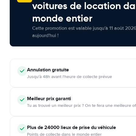
voitures de location da
monde entier
Cette promotion est valable jusqu'à 11 août 2026
aujourd'hui !
Annulation
gratuite
Jusqu'à 48h avant l'heure de collecte prévue
Meilleur prix garanti
Tu as trouvé un meilleur prix ? On te fera une meilleure of
Plus de 24000
lieux de prise du véhicule
Points de collecte dans le monde entier