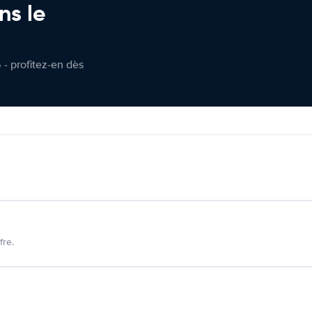
ns le
 - profitez-en dès
fre.