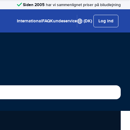
Siden 2005
har vi sammenlignet priser på biludlejning
International
FAQ
Kundeservice
(DK)
Log ind