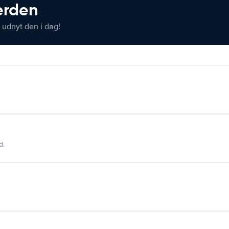
verden
 udnyt den i dag!
d.