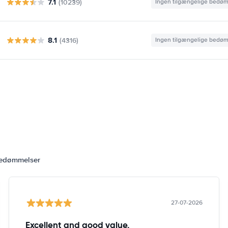
7.1
(10239)
Ingen tilgængelige bedø
8.1
(4316)
Ingen tilgængelige bedø
bedømmelser
27-07-2026
Excellent and good value.