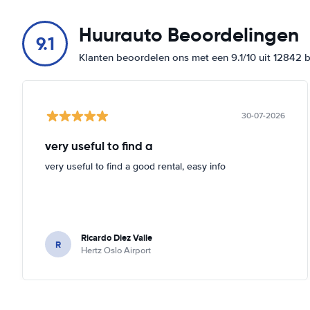
Toon op kaart
Huurauto Beoordelingen
Ensjøveien 17
9.1
Toon op kaart
Klanten beoordelen ons met een 9.1/10 uit 12842 
Ensjøveien 5
Toon op kaart
30-07-2026
Filipstadveien 5b
Toon op kaart
very useful to find a
Fornebuveien 80
very useful to find a good rental, easy info
Toon op kaart
Gardermovegen 128
Toon op kaart
Ricardo Diez Valle
R
General Birchs gate 16
Hertz Oslo Airport
Toon op kaart
Gladengveien 8
Toon op kaart