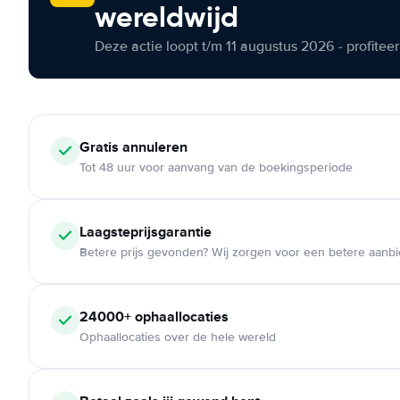
wereldwijd
Deze actie loopt t/m 11 augustus 2026 - profite
Gratis annuleren
Tot 48 uur voor aanvang van de boekingsperiode
Laagsteprijsgarantie
Betere prijs gevonden? Wij zorgen voor een betere aanb
24000+ ophaallocaties
Ophaallocaties over de hele wereld