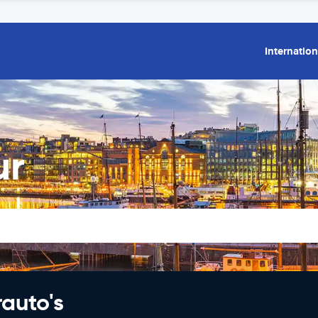
Internation
ur
rauto's