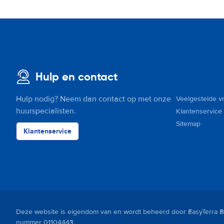
Grenseveien 74
Toon op kaart
Holbergs gate 30
Toon op kaart
Hulp en contact
Industriveien 17
Toon op kaart
Hulp nodig? Neem dan contact op met onze
Veelgestelde v
huurspecialisten.
John Strandruds vei 14
Klantenservice
Toon op kaart
Sitemap
Klantenservice
Knud Bryns vei 3
Toon op kaart
Leiraveien 16
Toon op kaart
Munkedamsveien 21
Deze website is eigendom van en wordt beheerd door EasyTerra B.
Toon op kaart
nummer 01104443