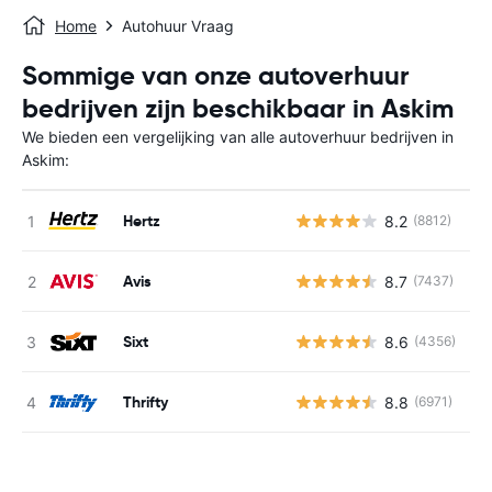
Home
Autohuur Vraag
Sommige van onze autoverhuur
bedrijven zijn beschikbaar in Askim
We bieden een vergelijking van alle autoverhuur bedrijven in
Askim:
Hertz
8.2
(8812)
G
Avis
8.7
(7437)
G
Sixt
8.6
(4356)
G
Thrifty
8.8
(6971)
G