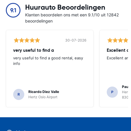
Huurauto Beoordelingen
9.1
Klanten beoordelen ons met een 9.1/10 uit 12842
beoordelingen
30-07-2026
very useful to find a
Excellent a
very useful to find a good rental, easy
Excellent an
info
Paul 
Ricardo Diez Valle
P
Hertz
R
Hertz Oslo Airport
8300