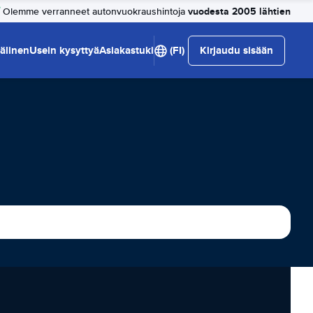
vuodesta 2005 lähtien
Olemme verranneet autonvuokraushintoja
älinen
Usein kysyttyä
Asiakastuki
(FI)
Kirjaudu sisään