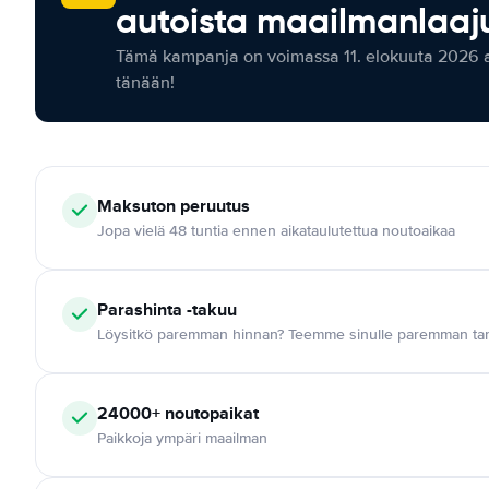
autoista maailmanlaaju
Tämä kampanja on voimassa 11. elokuuta 2026 as
tänään!
Maksuton
peruutus
Jopa vielä 48 tuntia ennen aikataulutettua noutoaikaa
Parashinta -takuu
Löysitkö paremman hinnan? Teemme sinulle paremman tar
24000+
noutopaikat
Paikkoja ympäri maailman