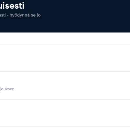
isesti
ti - hyödynnä se jo
jouksen.