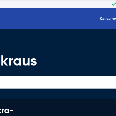
Kansainv
kraus
kra-