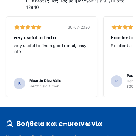
Οι πελάτες μας μας βαθμολογούν με 9.1/10 από
12840
30-07-2026
very useful to find a
Excellent a
very useful to find a good rental, easy
Excellent an
info
Paul 
Ricardo Diez Valle
P
Hertz
R
Hertz Oslo Airport
8300
Βοήθεια και επικοινωνία