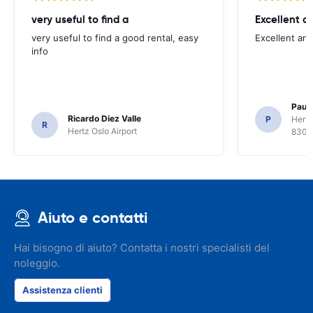
very useful to find a
Excellent a
very useful to find a good rental, easy
Excellent an
info
Paul 
Ricardo Diez Valle
P
Hertz
R
Hertz Oslo Airport
8300
Aiuto e contatti
Hai bisogno di aiuto? Contatta i nostri specialisti del
noleggio.
Assistenza clienti