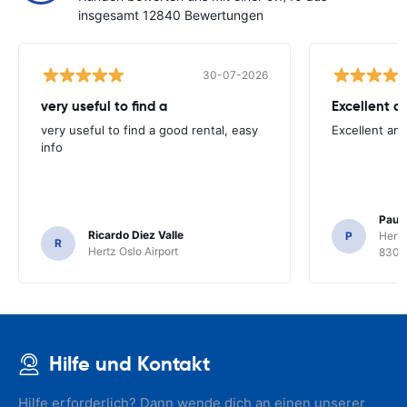
insgesamt 12840 Bewertungen
30-07-2026
very useful to find a
Excellent a
very useful to find a good rental, easy
Excellent an
info
Paul 
Ricardo Diez Valle
P
Hertz
R
Hertz Oslo Airport
8300
Hilfe und Kontakt
Hilfe erforderlich? Dann wende dich an einen unserer