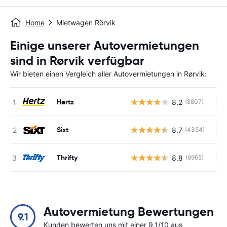
Home
Mietwagen Rörvik
Einige unserer Autovermietungen
sind in Rørvik verfügbar
Wir bieten einen Vergleich aller Autovermietungen in Rørvik:
Hertz
8.2
(8807)
Ke
Sixt
8.7
(4354)
Ke
Thrifty
8.8
(6965)
Ke
Autovermietung Bewertungen
9.1
Kunden bewerten uns mit einer 9.1/10 aus