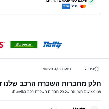
שלמו כפי שאתם רגילים
בַּיִת
הַשׂכָּרַת רֶכֶב Roervik
חלק מחברות השכרת הרכב שלנו זמינות 
אנו מציעים השוואה של כל חברות השכרת רכב בRørvik: