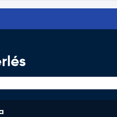
rlés
a