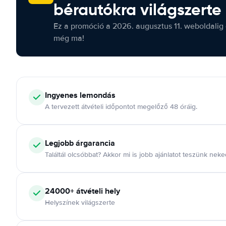
bérautókra világszerte
Ez a promóció a 2026. augusztus 11. weboldalig 
még ma!
Ingyenes lemondás
A tervezett átvételi időpontot megelőző 48 óráig.
Legjobb árgarancia
Találtál olcsóbbat? Akkor mi is jobb ajánlatot teszünk neke
24000+ átvételi hely
Helyszínek világszerte