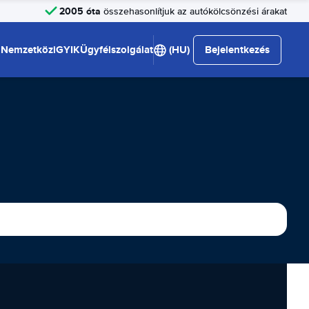
2005 óta
összehasonlítjuk az autókölcsönzési árakat
Nemzetközi
GYIK
Ügyfélszolgálat
(HU)
Bejelentkezés