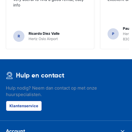
info
Paul 
Ricardo Diez Valle
P
Hertz
R
Hertz Oslo Airport
8300
Hulp en contact
Hulp nodig? Neem dan contact op met onze
huurspecialisten.
Klantenservice
Account