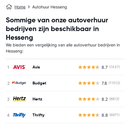
Home
Autohuur Hesseng
Sommige van onze autoverhuur
bedrijven zijn beschikbaar in
Hesseng
We bieden een vergelijking van alle autoverhuur bedrijven in
Hesseng:
Avis
8.7
(7437)
G
Budget
7.8
(11512)
G
Hertz
8.2
(8812)
G
Thrifty
8.8
(6971)
G