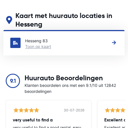
Kaart met huurauto locaties in
Hesseng
Zie onze belangrijkste autoverhuur locaties in Hesseng
Hesseng 83
Toon op kaart
Huurauto Beoordelingen
9.1
Klanten beoordelen ons met een 9.1/10 uit 12842
beoordelingen
30-07-2026
very useful to find a
Excellent a
very useful to find a good rental, easy
Excellent an