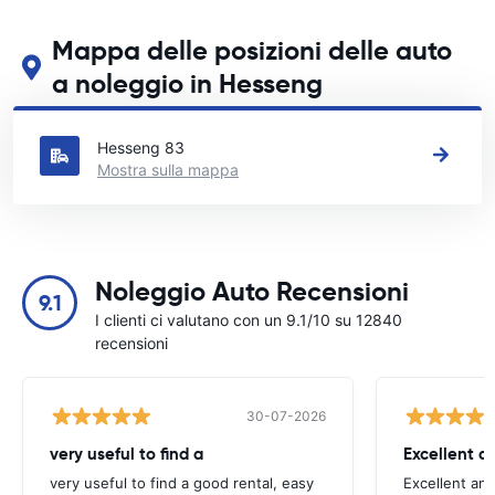
Mappa delle posizioni delle auto
a noleggio in Hesseng
Guarda le nostre principali sedi di autonoleggio in Hesseng
Hesseng 83
Mostra sulla mappa
Noleggio Auto Recensioni
9.1
I clienti ci valutano con un 9.1/10 su 12840
recensioni
30-07-2026
very useful to find a
Excellent a
very useful to find a good rental, easy
Excellent an