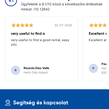
9.1
Ügyfeleink a 9.1/10 közül a következőre értékelnek
minket: /10 12842
30-07-2026
very useful to find a
Excellent a
very useful to find a good rental, easy
Excellent an
info
Paul 
Ricardo Diez Valle
P
Hertz
R
Hertz Oslo Airport
8300
Segítség és kapcsolat