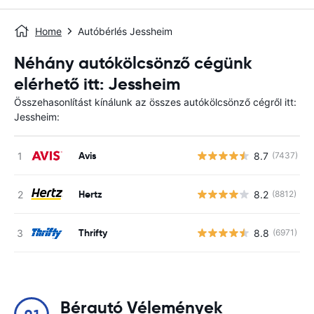
Home
Autóbérlés Jessheim
Néhány autókölcsönző cégünk
elérhető itt: Jessheim
Összehasonlítást kínálunk az összes autókölcsönző cégről itt:
Jessheim:
Avis
8.7
(7437)
Hertz
8.2
(8812)
Thrifty
8.8
(6971)
Bérautó Vélemények