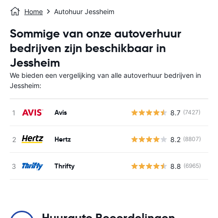
Home
Autohuur Jessheim
Sommige van onze autoverhuur
bedrijven zijn beschikbaar in
Jessheim
We bieden een vergelijking van alle autoverhuur bedrijven in
Jessheim:
Avis
8.7
(7427)
G
Hertz
8.2
(8807)
G
Thrifty
8.8
(6965)
G