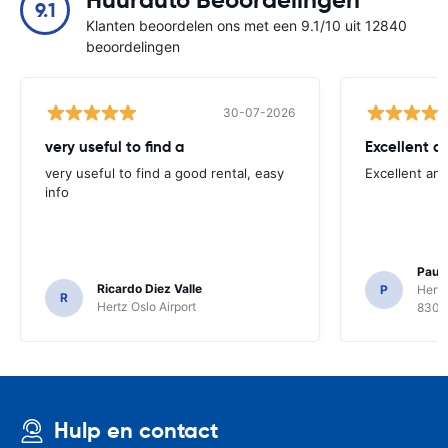
Huurauto Beoordelingen
9.1
Klanten beoordelen ons met een 9.1/10 uit 12840
beoordelingen
30-07-2026
very useful to find a
Excellent a
very useful to find a good rental, easy
Excellent an
info
Paul 
Ricardo Diez Valle
P
Hertz
R
Hertz Oslo Airport
8300
Hulp en contact