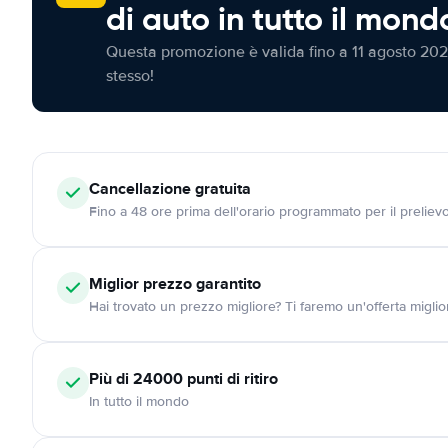
di auto in tutto il mond
Questa promozione è valida fino a 11 agosto 202
stesso!
Cancellazione
gratuita
Fino a 48 ore prima dell'orario programmato per il preliev
Miglior prezzo garantito
Hai trovato un prezzo migliore? Ti faremo un'offerta miglio
Più di 24000
punti di ritiro
In tutto il mondo