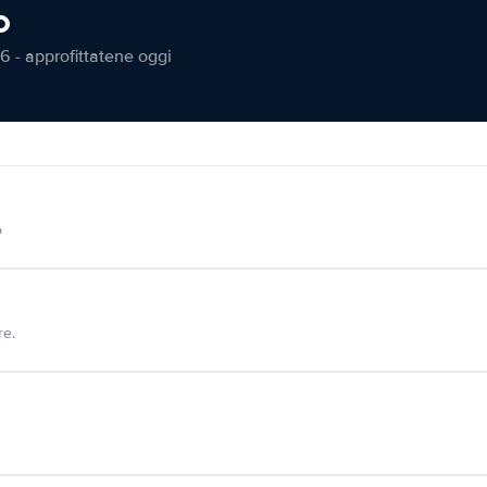
o
6 - approfittatene oggi
o
re.