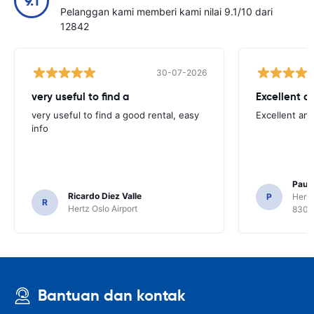
9.1
Pelanggan kami memberi kami nilai 9.1/10 dari
12842
30-07-2026
very useful to find a
Excellent a
very useful to find a good rental, easy
Excellent an
info
Paul 
Ricardo Diez Valle
P
Hertz
R
Hertz Oslo Airport
8300
Bantuan dan kontak