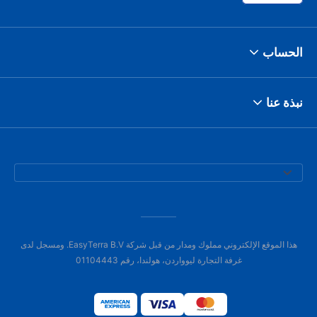
الحساب
نبذة عنا
هذا الموقع الإلكتروني مملوك ومدار من قبل شركة EasyTerra B.V. ومسجل لدى
غرفة التجارة ليوواردن، هولندا، رقم 01104443