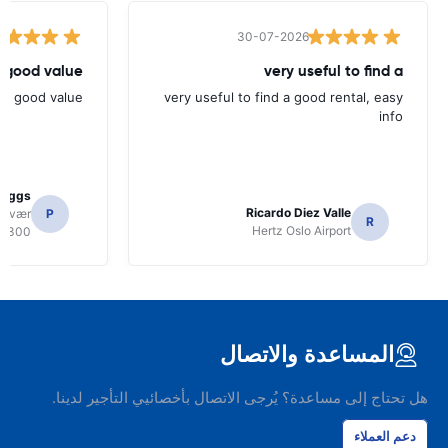
30-07-2026
 good value.
very useful to find a
nd good value.
very useful to find a good rental, easy
info
Biggs
Ricardo Diez Valle
volvær
P
R
Hertz Oslo Airport
8300
المساعدة والاتصال
هل تحتاج إلى مساعدة؟ يُرجى الاتصال بأخصائيي التأجير لدينا.
دعم العملاء