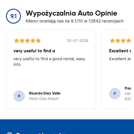
Wypożyczalnia Auto Opinie
9.1
Klienci oceniają nas na 9.1/10 w 12842 recenzjach
30-07-2026
very useful to find a
Excellent a
very useful to find a good rental, easy
Excellent an
info
Paul 
Ricardo Diez Valle
P
Hertz
R
Hertz Oslo Airport
8300