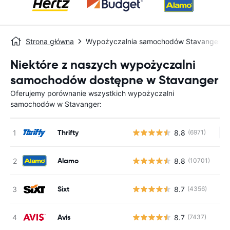
Strona główna
Wypożyczalnia samochodów Stavanger
Niektóre z naszych wypożyczalni
samochodów dostępne w Stavanger
Oferujemy porównanie wszystkich wypożyczalni
samochodów w Stavanger:
Thrifty
8.8
(6971)
Br
Alamo
8.8
(10701)
Sixt
8.7
(4356)
Avis
8.7
(7437)