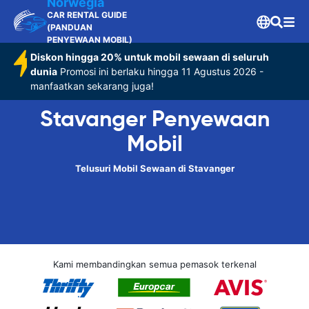
Norwegia
CAR RENTAL GUIDE
(PANDUAN
PENYEWAAN MOBIL)
Diskon hingga 20% untuk mobil sewaan di seluruh
dunia
Promosi ini berlaku hingga 11 Agustus 2026 -
manfaatkan sekarang juga!
Stavanger Penyewaan
Mobil
Telusuri Mobil Sewaan di Stavanger
Kami membandingkan semua pemasok terkenal