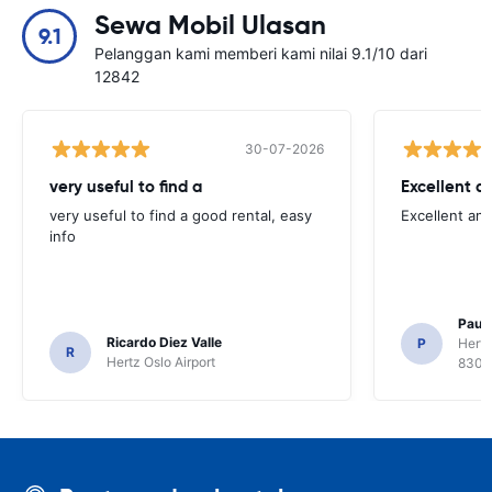
Sewa Mobil Ulasan
9.1
Pelanggan kami memberi kami nilai 9.1/10 dari
12842
30-07-2026
very useful to find a
Excellent a
very useful to find a good rental, easy
Excellent an
info
Paul 
Ricardo Diez Valle
P
Hertz
R
Hertz Oslo Airport
8300