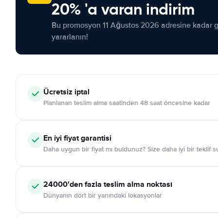
20% 'a varan indirim
Bu promosyon 11 Ağustos 2026 adresine kadar ge
yararlanın!
Ücretsiz iptal
Planlanan teslim alma saatinden 48 saat öncesine kadar
En iyi fiyat garantisi
Daha uygun bir fiyat mı buldunuz? Size daha iyi bir teklif 
24000'den fazla teslim alma noktası
Dünyanın dört bir yanındaki lokasyonlar