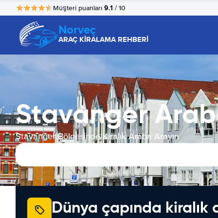
9.1
Müşteri puanları
/ 10
Norveç
ARAÇ KİRALAMA REHBERİ
Stavanger Arab
Stavanger Bölgesinde Kiralık Araba Arayın
Dünya çapında kiralık 