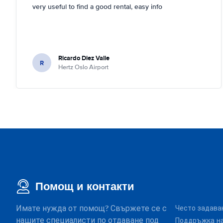
very useful to find a good rental, easy info
Ricardo Diez Valle
R
Hertz Oslo Airport
Помощ и контакти
Имате нужда от помощ? Свържете се с
Често задава
нашите специалисти по отдаване под
Поддръжка на