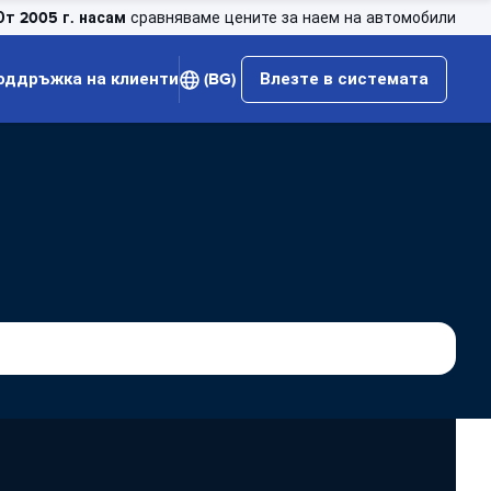
От 2005 г. насам
сравняваме цените за наем на автомобили
оддръжка на клиенти
(BG)
Влезте в системата