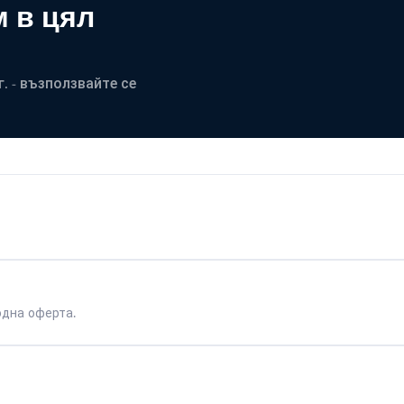
 в цял
. - възползвайте се
одна оферта.