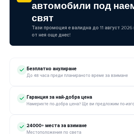
автомобили под наем
свят
Тази промоция е валидна до 11 август 2026 г
от нея още днес!
Безплатно анулиране
До 48 часа преди планираното време за взимане
Гаранция за най-добра цена
Намерихте по-добра цена? Ще ви предложим по-изг
24000+ места за взимане
Местоположения по света