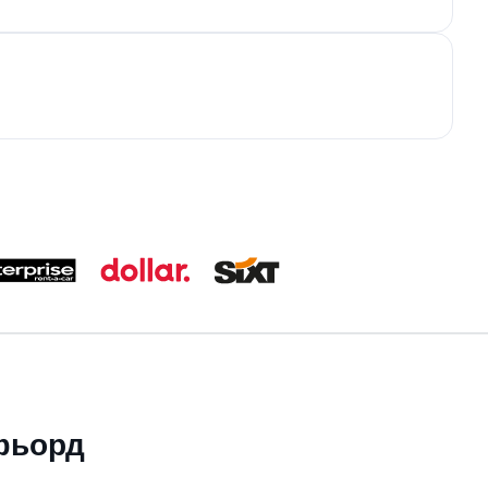
сфьорд