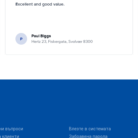
Excellent and good value.
Paul Biggs
P
Hertz 23, Fiskergata, Svolvær 8300
ни въпроси
Влезте в системата
 клиенти
Забравена парола