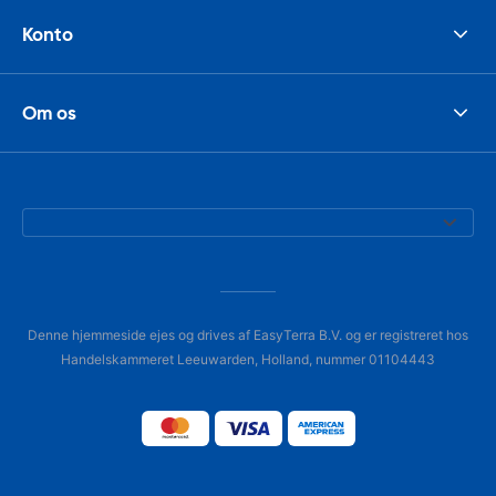
Konto
Om os
Denne hjemmeside ejes og drives af EasyTerra B.V. og er registreret hos
Handelskammeret Leeuwarden, Holland, nummer 01104443