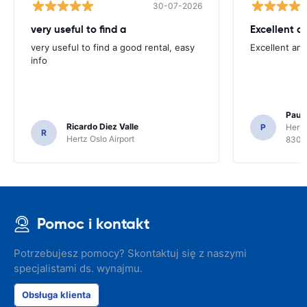
30-07-2026
very useful to find a
Excellent a
very useful to find a good rental, easy
Excellent an
info
Paul 
Ricardo Diez Valle
P
Hertz
R
Hertz Oslo Airport
8300
Pomoc i kontakt
Potrzebujesz pomocy? Skontaktuj się z naszymi
specjalistami ds. wynajmu.
Obsługa klienta