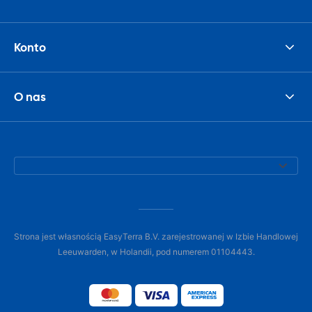
Konto
O nas
Strona jest własnością EasyTerra B.V. zarejestrowanej w Izbie Handlowej
Leeuwarden, w Holandii, pod numerem 01104443.