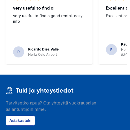
very useful to find a
Excellent a
very useful to find a good rental, easy
Excellent an
info
Paul 
Ricardo Diez Valle
P
Hertz
R
Hertz Oslo Airport
8300
Tuki ja yhteystiedot
Tarvitsetko apua? Ota yhteyttä vuokrausalan
asiantuntijoihimme.
Asiakastuki