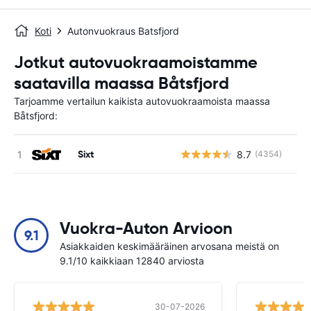
Koti
Autonvuokraus Batsfjord
Jotkut autovuokraamoistamme
saatavilla maassa Båtsfjord
Tarjoamme vertailun kaikista autovuokraamoista maassa
Båtsfjord:
Sixt
8.7
(4354)
Ei
Vuokra-Auton Arvioon
9.1
Asiakkaiden keskimääräinen arvosana meistä on
9.1/10 kaikkiaan 12840 arviosta
30-07-2026