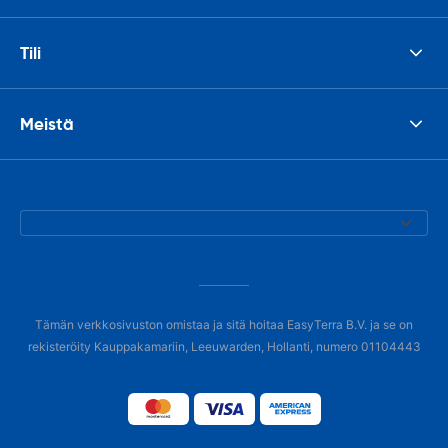
Tili
Meistä
Tämän verkkosivuston omistaa ja sitä hoitaa EasyTerra B.V. ja se on
rekisteröity Kauppakamariin, Leeuwarden, Hollanti, numero 01104443