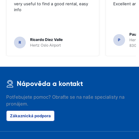
very useful to find a good rental, easy
Excellent an
info
Paul 
Ricardo Diez Valle
P
Hertz
R
Hertz Oslo Airport
8300
Nápověda a kontakt
Potřebujete pomoc? Obraťte se na naše specialisty na
pronájem.
Zákaznická podpora