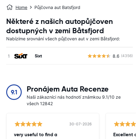
Home
Půjčovna aut Batsfjord
Některé z našich autopůjčoven
dostupných v zemi Båtsfjord
Nabízíme srovnání všech půjčoven aut v zemi Båtsfjord:
Sixt
8.6
(4356)
Pronájem Auta Recenze
9.1
Naši zákazníci nás hodnotí známkou 9.1/10 ze
všech 12842
30-07-2026
very useful to find a
Excellent a