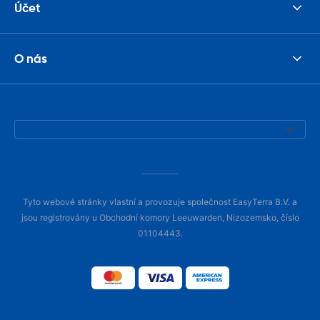
Účet
O nás
Tyto webové stránky vlastní a provozuje společnost EasyTerra B.V. a
jsou registrovány u Obchodní komory Leeuwarden, Nizozemsko, číslo
01104443.