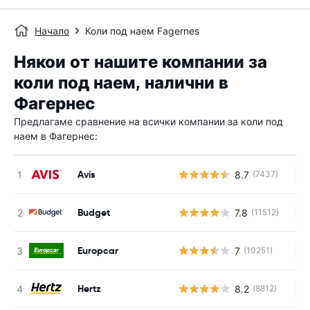
Начало
Коли под наем Fagernes
Някои от нашите компании за
коли под наем, налични в
Фагернес
Предлагаме сравнение на всички компании за коли под
наем в Фагернес:
Avis
8.7
(7437)
Н
Budget
7.8
(11512)
Н
Europcar
7
(10251)
Н
Hertz
8.2
(8812)
Н