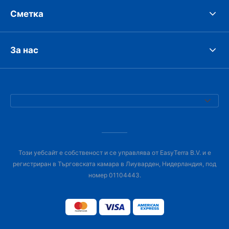
Сметка
За нас
Този уебсайт е собственост и се управлява от EasyTerra B.V. и е
регистриран в Търговската камара в Лиуварден, Нидерландия, под
номер 01104443.