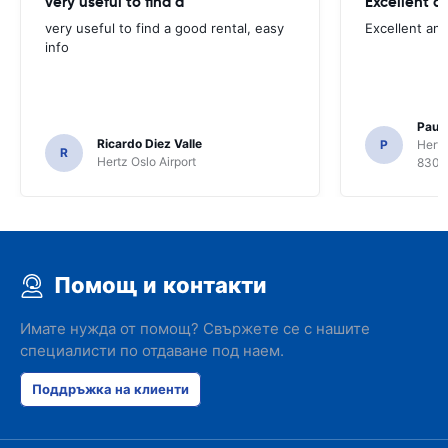
very useful to find a
Excellent a
very useful to find a good rental, easy
Excellent an
info
Paul 
Ricardo Diez Valle
P
Hertz
R
Hertz Oslo Airport
8300
Помощ и контакти
Имате нужда от помощ? Свържете се с нашите
специалисти по отдаване под наем.
Поддръжка на клиенти