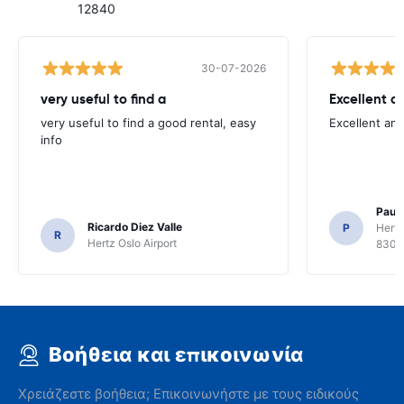
12840
30-07-2026
very useful to find a
Excellent a
very useful to find a good rental, easy
Excellent an
info
Paul 
Ricardo Diez Valle
P
Hertz
R
Hertz Oslo Airport
8300
Βοήθεια και επικοινωνία
Χρειάζεστε βοήθεια; Επικοινωνήστε με τους ειδικούς