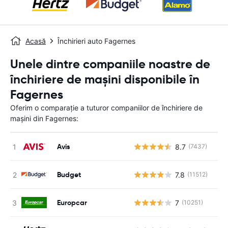
Acasă
Închirieri auto Fagernes
Unele dintre companiile noastre de
închiriere de mașini disponibile în
Fagernes
Oferim o comparație a tuturor companiilor de închiriere de
mașini din Fagernes:
Avis
8.7
(7437)
Nu
Budget
7.8
(11512)
Nu
Europcar
7
(10251)
Nu