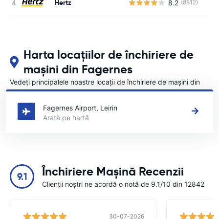
Hertz
8.2
(8812)
Nu
Harta locațiilor de închiriere de
mașini din Fagernes
Vedeți principalele noastre locații de închiriere de mașini din
Fagernes
Fagernes Airport, Leirin
Arată pe hartă
Închiriere Mașină Recenzii
9.1
Clienții noștri ne acordă o notă de 9.1/10 din 12842
30-07-2026