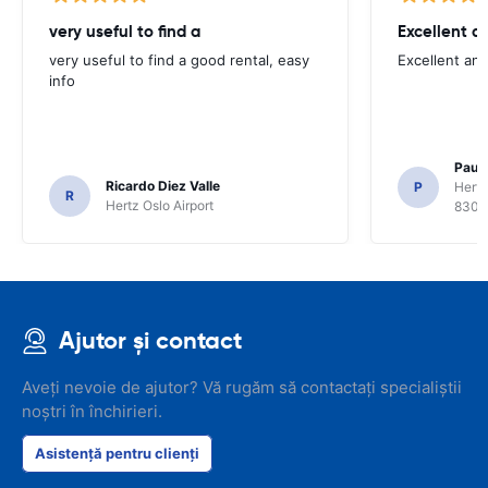
very useful to find a
Excellent a
very useful to find a good rental, easy
Excellent an
info
Paul 
Ricardo Diez Valle
P
Hertz
R
Hertz Oslo Airport
8300
Ajutor și contact
Aveți nevoie de ajutor? Vă rugăm să contactați specialiștii
noștri în închirieri.
Asistență pentru clienți