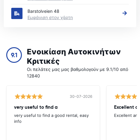
Barstolveien 48
Εμφάνιση στον χάρτη
Ενοικίαση Αυτοκινήτων
9.1
Κριτικές
Οι πελάτες μας μας βαθμολογούν με 9.1/10 από
12840
30-07-2026
very useful to find a
Excellent a
very useful to find a good rental, easy
Excellent an
info