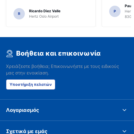
Paul 
Ricardo Diez Valle
P
Hertz
R
Hertz Oslo Airport
8300
Βοήθεια και επικοινωνία
Χρειάζεστε βοήθεια; Επικοινωνήστε με τους ειδικούς
μας στην ενοικίαση.
Υποστήριξη πελατών
Λογαριασμός
Σχετικά με εμάς