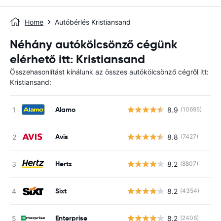
Home
Autóbérlés Kristiansand
Néhány autókölcsönző cégünk
elérhető itt: Kristiansand
Összehasonlítást kínálunk az összes autókölcsönző cégről itt:
Kristiansand:
Alamo
8.9
(10695)
Avis
8.8
(7427)
Hertz
8.2
(8807)
Sixt
8.2
(4354)
Enterprise
8.2
(2406)