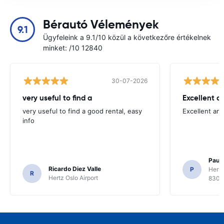
Bérautó Vélemények
9.1
Ügyfeleink a 9.1/10 közül a következőre értékelnek
minket: /10 12840
30-07-2026
very useful to find a
Excellent a
very useful to find a good rental, easy
Excellent an
info
Paul 
Ricardo Diez Valle
P
Hertz
R
Hertz Oslo Airport
8300