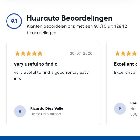
Huurauto Beoordelingen
9.1
Klanten beoordelen ons met een 9.1/10 uit 12842
beoordelingen
30-07-2026
very useful to find a
Excellent a
very useful to find a good rental, easy
Excellent an
info
Paul 
Ricardo Diez Valle
P
Hertz
R
Hertz Oslo Airport
8300