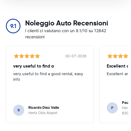
Noleggio Auto Recensioni
9.1
I clienti ci valutano con un 9.1/10 su 12842
recensioni
30-07-2026
very useful to find a
Excellent a
very useful to find a good rental, easy
Excellent an
info
Paul 
Ricardo Diez Valle
P
Hertz
R
Hertz Oslo Airport
8300