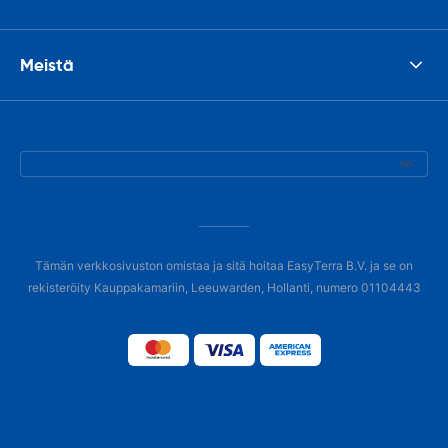
Meistä
Tämän verkkosivuston omistaa ja sitä hoitaa EasyTerra B.V. ja se on
rekisteröity Kauppakamariin, Leeuwarden, Hollanti, numero 01104443