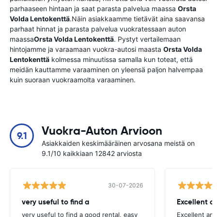
parhaaseen hintaan ja saat parasta palvelua maassa
Orsta
Volda Lentokenttä
.Näin asiakkaamme tietävät aina saavansa
parhaat hinnat ja parasta palvelua vuokratessaan auton
maassa
Orsta Volda Lentokenttä
. Pystyt vertailemaan
hintojamme ja varaamaan vuokra-autosi maasta
Orsta Volda
Lentokenttä
kolmessa minuutissa samalla kun toteat, että
meidän kauttamme varaaminen on yleensä paljon halvempaa
kuin suoraan vuokraamolta varaaminen.
Vuokra-Auton Arvioon
9.1
Asiakkaiden keskimääräinen arvosana meistä on
9.1/10 kaikkiaan 12842 arviosta
30-07-2026
very useful to find a
Excellent a
very useful to find a good rental, easy
Excellent an