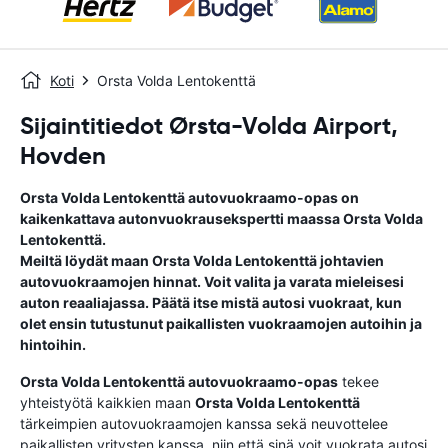
Koti
Orsta Volda Lentokenttä
Sijaintitiedot Ørsta-Volda Airport,
Hovden
Orsta Volda Lentokenttä
autovuokraamo-opas
on
kaikenkattava autonvuokrausekspertti maassa
Orsta Volda
Lentokenttä
.
Meiltä löydät maan
Orsta Volda Lentokenttä
johtavien
autovuokraamojen hinnat. Voit valita ja varata mieleisesi
auton reaaliajassa. Päätä itse mistä autosi vuokraat, kun
olet ensin tutustunut paikallisten vuokraamojen autoihin ja
hintoihin.
Orsta Volda Lentokenttä
autovuokraamo-opas
tekee
yhteistyötä kaikkien maan
Orsta Volda Lentokenttä
tärkeimpien autovuokraamojen kanssa sekä neuvottelee
paikallisten yritysten kanssa, niin että sinä voit vuokrata autosi