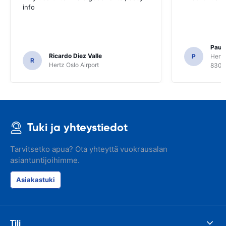
info
Paul 
Ricardo Diez Valle
P
Hertz
R
Hertz Oslo Airport
8300
Tuki ja yhteystiedot
Tarvitsetko apua? Ota yhteyttä vuokrausalan
asiantuntijoihimme.
Asiakastuki
Tili