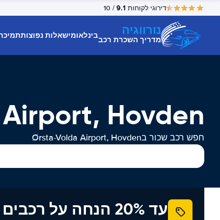
9.1
דירוגי לקוחות
/ 10
נורווגיה
בינלאומי
שאלות נפוצות
תמיכת
מדריך השכרת רכב
Volda Airport, Hovden
חפש רכב שכור בØrsta-Volda Airport, Hovden
עד 20% הנחה על רכב