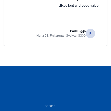
Excellent and good value.
Paul Biggs
P
Hertz 23, Fiskergata, Svolvær 8300
התחבר