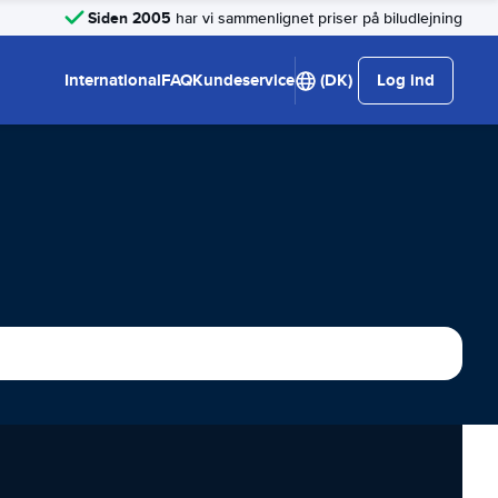
Siden 2005
har vi sammenlignet priser på biludlejning
International
FAQ
Kundeservice
(DK)
Log ind