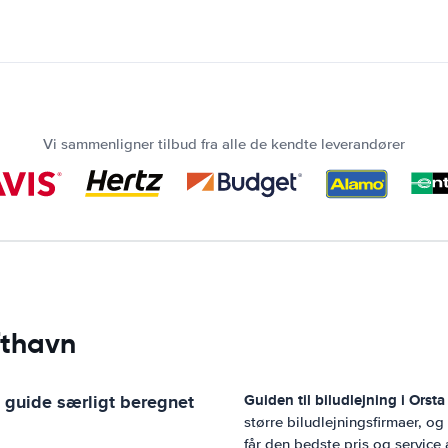
Vi sammenligner tilbud fra alle de kendte leverandører
fthavn
 guide særligt beregnet
Guiden til biludlejning i
Orsta
større biludlejningsfirmaer, o
får den bedste pris og service 