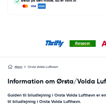
Betal på den måde, du er vant til
Hjem
Orsta Volda Lufthavn
Information om Ørsta/Volda Lu
Guiden til biludlejning i
Orsta Volda Lufthavn
er en
til biludlejning i
Orsta Volda Lufthavn
.