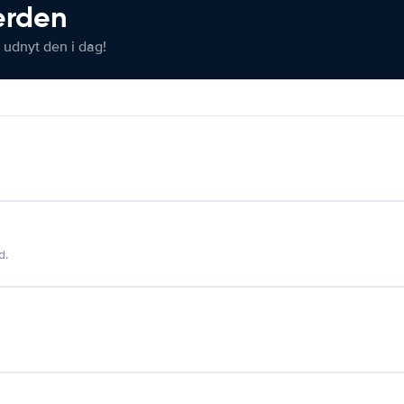
verden
 udnyt den i dag!
d.