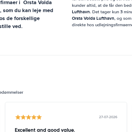
sfirmaer i
Orsta Volda
kunder altid, at de får den beds
l, som du kan leje med
Lufthavn
. Det tager kun 3 minu
s de forskellige
Orsta Volda Lufthavn
, og som 
direkte hos udlejningsfirmaern
tille ved.
bedømmelser
27-07-2026
Excellent and good value.