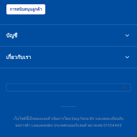
การสนับสนุนลูกค้า
บัญชี
เกี่ยวกับเรา
เว็บไซต์นี้เป็นของและดำเนินการโดย EasyTerra BV และจดทะเบียนกับ
หอการค้า Leeuwarden ประเทศเนเธอร์แลนด์ หมายเลข 01104443