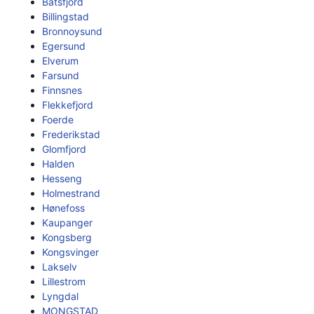
Batsfjord
Billingstad
Bronnoysund
Egersund
Elverum
Farsund
Finnsnes
Flekkefjord
Foerde
Frederikstad
Glomfjord
Halden
Hesseng
Holmestrand
Hønefoss
Kaupanger
Kongsberg
Kongsvinger
Lakselv
Lillestrom
Lyngdal
MONGSTAD