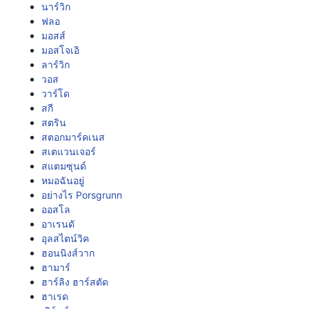
นาร์วิก
ฟลอ
มอสส์
มอสโจเอิ
ลาร์วิก
วอส
วาร์โด
สกี
สตริน
สตอกมาร์คเนส
สเตแวนเจอร์
สแตมซุนด์
หมอฉันอยู่
อย่างไร Porsgrunn
ออสโล
อาเรนดั
อุลสไตน์วิค
ฮอนนิงส์วาก
ฮามาร์
ฮาร์ลิง ฮาร์สตัด
ฮาเรด