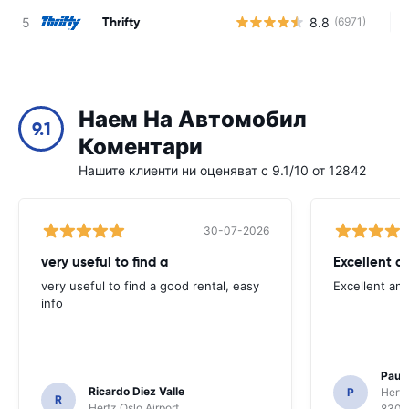
Thrifty
8.8
(6971)
Н
Наем На Автомобил
9.1
Коментари
Нашите клиенти ни оценяват с 9.1/10 от 12842
30-07-2026
very useful to find a
Excellent a
very useful to find a good rental, easy
Excellent an
info
Paul 
Ricardo Diez Valle
P
Hertz
R
Hertz Oslo Airport
8300