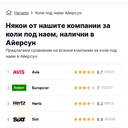
Начало
Коли под наем Айерсун
Някои от нашите компании за
коли под наем, налични в
Айерсун
Предлагаме сравнение на всички компании за коли под
наем в Айерсун:
Avis
8.7
(7437)
Н
Europcar
7
(10251)
Н
Hertz
8.2
(8812)
Н
Sixt
8.6
(4356)
Н