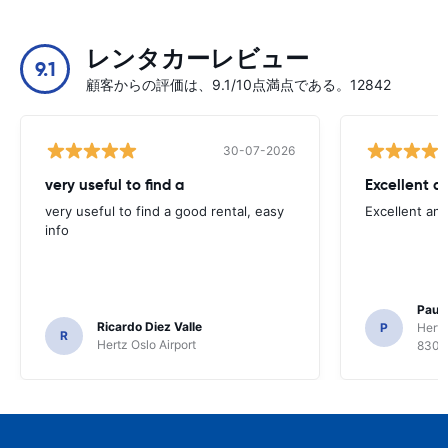
レンタカーレビュー
9.1
顧客からの評価は、9.1/10点満点である。12842
30-07-2026
very useful to find a
Excellent a
very useful to find a good rental, easy
Excellent an
info
Paul 
Ricardo Diez Valle
P
Hertz
R
Hertz Oslo Airport
8300