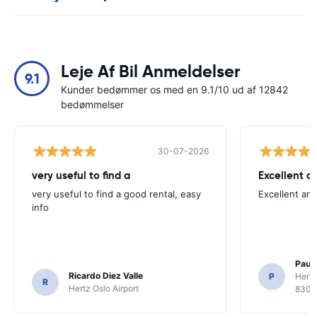
Leje Af Bil Anmeldelser
9.1
Kunder bedømmer os med en 9.1/10 ud af 12842
bedømmelser
30-07-2026
very useful to find a
Excellent a
very useful to find a good rental, easy
Excellent an
info
Paul 
Ricardo Diez Valle
P
Hertz
R
Hertz Oslo Airport
8300