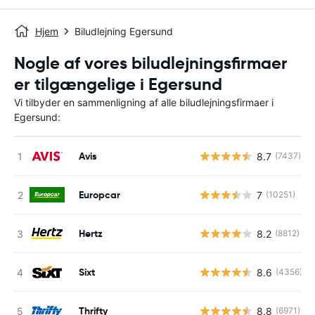
Hjem
Biludlejning Egersund
Nogle af vores biludlejningsfirmaer
er tilgængelige i Egersund
Vi tilbyder en sammenligning af alle biludlejningsfirmaer i
Egersund:
Avis
8.7
(7437)
Europcar
7
(10251)
Hertz
8.2
(8812)
Sixt
8.6
(4356)
Thrifty
8.8
(6971)