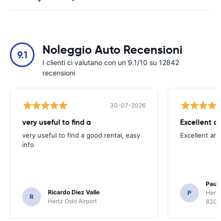
Noleggio Auto Recensioni
9.1
I clienti ci valutano con un 9.1/10 su 12842
recensioni
30-07-2026
very useful to find a
Excellent a
very useful to find a good rental, easy
Excellent an
info
Paul 
Ricardo Diez Valle
P
Hertz
R
Hertz Oslo Airport
8300