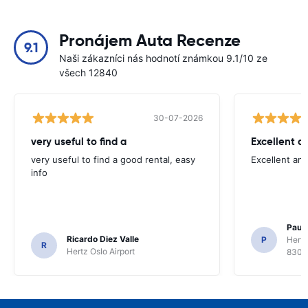
Pronájem Auta Recenze
9.1
Naši zákazníci nás hodnotí známkou 9.1/10 ze
všech 12840
30-07-2026
very useful to find a
Excellent a
very useful to find a good rental, easy
Excellent an
info
Paul 
Ricardo Diez Valle
P
Hertz
R
Hertz Oslo Airport
8300