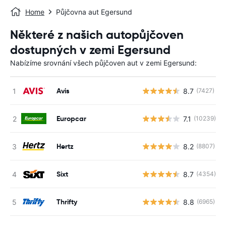
Home
Půjčovna aut Egersund
Některé z našich autopůjčoven
dostupných v zemi Egersund
Nabízíme srovnání všech půjčoven aut v zemi Egersund:
Avis
8.7
(7427)
Europcar
7.1
(10239)
Hertz
8.2
(8807)
Sixt
8.7
(4354)
Thrifty
8.8
(6965)